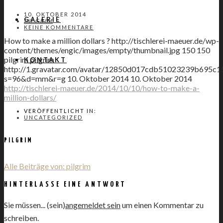
10. OKTOBER 2014
GALERIE
PILGRIM
KEINE KOMMENTARE
How to make a million dollars ?
http://tischlerei-maeuer.de/wp-
content/themes/engic/images/empty/thumbnail.jpg
150
150
pilgrim
pilgrim
KONTAKT
http://1.gravatar.com/avatar/12850d017cdb51023239b695c1
s=96&d=mm&r=g
10. Oktober 2014
10. Oktober 2014
http://tischlerei-maeuer.de/2014/10/10/how-to-make-a-
million-dollars/
VERÖFFENTLICHT IN:
UNCATEGORIZED
PILGRIM
Alle Beiträge von: pilgrim
HINTERLASSE EINE ANTWORT
Sie müssen... (sein)
angemeldet sein
um einen Kommentar zu
schreiben.