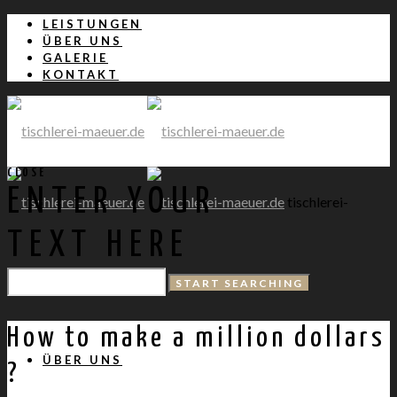
LEISTUNGEN
ÜBER UNS
GALERIE
KONTAKT
CLOSE
ENTER YOUR
tischlerei-
TEXT HERE
maeuer.de
LEISTUNGEN
How to make a million dollars
ÜBER UNS
?